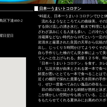
日本一うまいトコロテン
“峠超え、日本一うまいトコロテンでひと休
区下達460-2
流れるようなところてんの曲線美。その
する掛け流しの湧き水だ。軟水で料理にも
ざわざ汲みにくる人達も多い。この冷たい
月曜日翌日
冷蔵庫などない時代から10℃という一定
岩清水と厳選された良質の天草から伝統の
出し、じっくり５時間かけてようやくその
自ら手作りした檜のてん突き棒によって美
てんへと仕上げられる。創業１２５年。時
「日本一うまいトコロテン」を食す。タレ
け、弘法大使が由来とされる箸一本で食べ
鮮度が悪いととても一本で食べることはで
近くの棚田で採れた貴重な天水田米の手作
り、ぜひ一度食べてみたい逸品の存在も…
目の前の池には大きな錦鯉が悠然と泳ぎ
こか懐かしい空間が今も残っている。ここ
をもたらせてくれる夏休みにお薦めのスポ