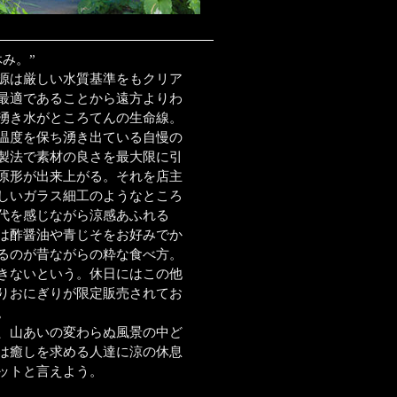
み。”
源は厳しい水質基準をもクリア
最適であることから遠方よりわ
湧き水がところてんの生命線。
の温度を保ち湧き出ている自慢の
製法で素材の良さを最大限に引
原形が出来上がる。それを店主
しいガラス細工のようなところ
代を感じながら涼感あふれる
は酢醤油や青じそをお好みでか
るのが昔ながらの粋な食べ方。
きないという。休日にはこの他
りおにぎりが限定販売されてお
。
、山あいの変わらぬ風景の中ど
は癒しを求める人達に涼の休息
ットと言えよう。